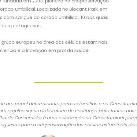
 fundada em 2003, pioneira na criopreservação
ordão umbilical. Localizada no Biocant Park, em
s com sangue do cordão umbilical, 10 dos quais
ílias portuguesas.
 grupo europeu na área das células estaminais,
iência e a inovação em prol da saúde.
ume um papel determinante para as famílias e na Crioestam
 um orgulho ser um laboratório de confiança para tantos pa
olha do Consumidor é uma celebração na Crioestaminal porq
rtuguesas para a criopreservação das células estaminais dos