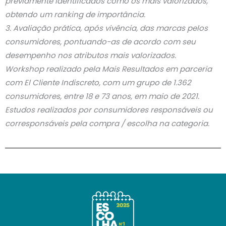
previamente identificados como os mais valorizados,
obtendo um ranking de importância.
3. Avaliação prática, após vivência, das marcas pelos
consumidores, pontuando-as de acordo com seu
desempenho nos atributos mais valorizados.
Workshop realizado pela Mais Resultados em parceria
com El Cliente Indiscreto, com um grupo de 1.362
consumidores, entre 18 e 73 anos, em maio de 2021.
Estudos realizados por consumidores responsáveis ​​ou
corresponsáveis ​​pela compra / escolha na categoria.