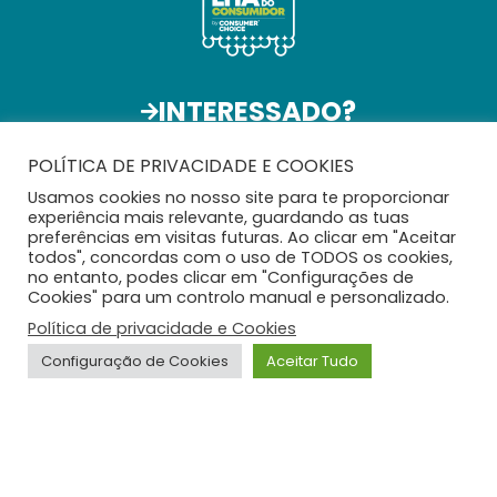
INTERESSADO?
Participa com a
Tua Marca
POLÍTICA DE PRIVACIDADE E COOKIES
Usamos cookies no nosso site para te proporcionar
experiência mais relevante, guardando as tuas
preferências em visitas futuras. Ao clicar em "Aceitar
todos", concordas com o uso de TODOS os cookies,
no entanto, podes clicar em "Configurações de
Cookies" para um controlo manual e personalizado.
Política de privacidade e Cookies
Configuração de Cookies
Aceitar Tudo
ConsumerChoice 2026 © Todos os direitos reservados |
Política de Privacidade e Cookies
|
Contactos