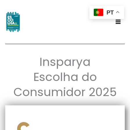
Skip
PT
to
content
Insparya
Escolha do
Consumidor 2025