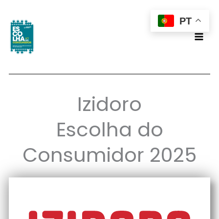
Skip
PT
to
content
Izidoro
Escolha do
Consumidor 2025