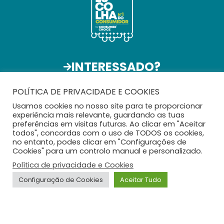
INTERESSADO?
Participa com a
Tua Marca
POLÍTICA DE PRIVACIDADE E COOKIES
Usamos cookies no nosso site para te proporcionar
experiência mais relevante, guardando as tuas
preferências em visitas futuras. Ao clicar em "Aceitar
todos", concordas com o uso de TODOS os cookies,
no entanto, podes clicar em "Configurações de
Cookies" para um controlo manual e personalizado.
Política de privacidade e Cookies
Configuração de Cookies
Aceitar Tudo
ConsumerChoice 2026 © Todos os direitos reservados |
Política de Privacidade e Cookies
|
Contactos