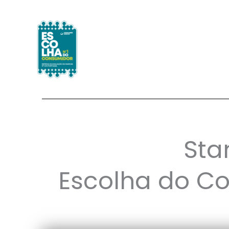
Skip
to
content
Sta
Escolha do C