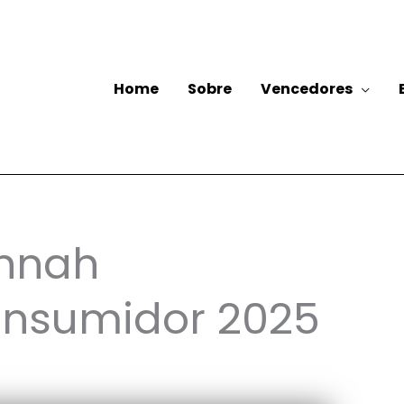
Home
Sobre
Vencedores
nnah
onsumidor 2025