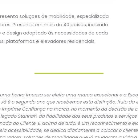
resenta soluções de mobilidade, especializada
ores. Presente em mais de 40 países, incluindo
de e design adaptado às necessidades de cada
as, plataformas e elevadores residenciais.
 uma honra imensa ser eleita uma marca excecional e a Es
Já é o segundo ano que recebemos esta distinção, fruto da 
ue imprime Confiança na marca, no momento da decisão de co
egado Stannah, da fiabilidade dos seus produtos e serviços 
nada ao Cliente. E, acima de tudo, é um reconhecimento e el
a acessibilidade, se dedica diariamente a colocar o cliente
e inovadora, soluções de mobilidade que já mudaram a vida a